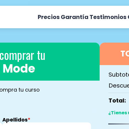
Precios
Garantía
Testimonios
 comprar tu
T
r Mode
Subtota
Descue
ompra tu curso
Total:
¿Tienes
Apellidos