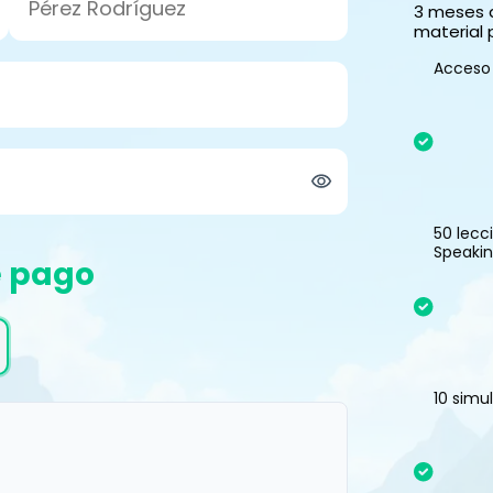
3 meses d
material 
Acceso 
50 lecc
Speakin
e pago
10 simu