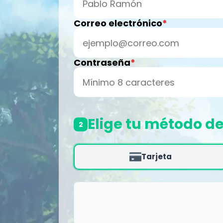
Correo electrónico
Contraseña
Elige tu método d
2
Tarjeta
Nombre del titular
Número de la tarjeta