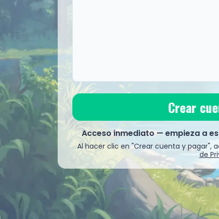
Transacción 100% segura. Tesari nunca ve
Crear cue
Acceso inmediato — empieza a est
Al hacer clic en "Crear cuenta y pagar",
de Pr