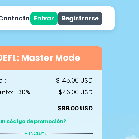
Entrar
Registrarse
Contacto
OEFL: Master Mode
l:
$145.00 USD
nto: -30%
- $46.00 USD
$99.00 USD
 un código de promoción?
✦ INCLUYE
Aplicar