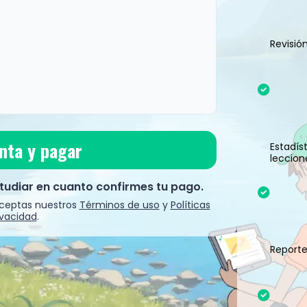
Revisió
 ni almacena tu número de tarjeta.
nta y pagar
Estadís
leccion
udiar en cuanto confirmes tu pago.
 aceptas nuestros
Términos de uso
y
Políticas
ivacidad
.
Report