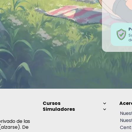
P
S
d
Cursos
Acer
Simuladores
Nues
Nues
rivado de las
(alzarse). De
Cent