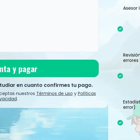
Asesor 
 ni almacena tu número de tarjeta.
Revisió
errores
nta y pagar
udiar en cuanto confirmes tu pago.
 aceptas nuestros
Términos de uso
y
Políticas
ivacidad
.
Estadís
error)