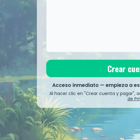
Transacción 100% segura. Tesari nunca ve
Crear cue
Acceso inmediato — empieza a est
Al hacer clic en "Crear cuenta y pagar",
de Pr