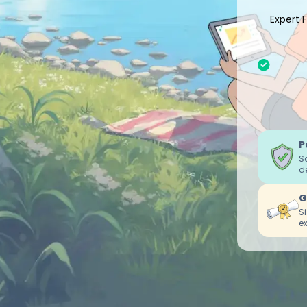
Expert 
P
S
d
G
S
e