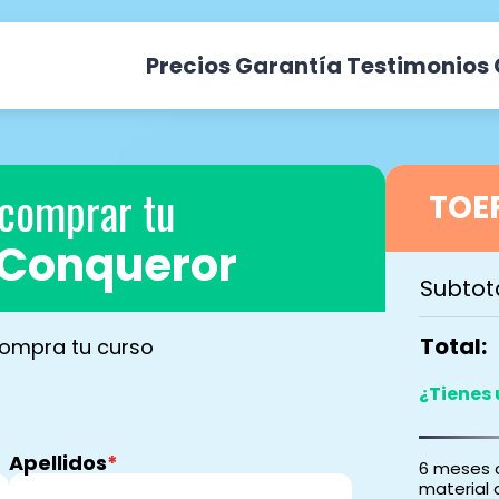
Precios
Garantía
Testimonios
 comprar tu
TOEF
 Conqueror
Subtota
Total:
ompra tu curso
¿Tienes
Apellidos
6 meses d
material 