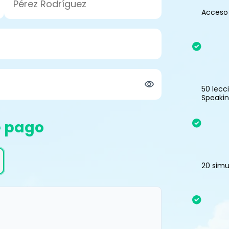
Acceso 
50 lecc
Speakin
e pago
20 sim