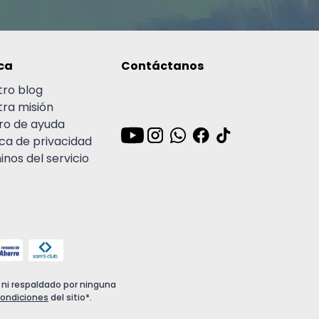
ca
Contáctanos
tro blog
tra misión
ro de ayuda
ica de privacidad
nos del servicio
o ni respaldado por ninguna
condiciones
del sitio*.