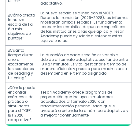
útiles?
adaptativo.
La nueva escala se alinea con el MCER.
¿Cómo afecta
Durante la transición (2026-2028), los informes
la nueva
mostrarán ambas escalas. Es fundamental
escala de 1 a
conocer los requisitos de puntaje específicos
6 a mis
de las instituciones a las que aplica, y Tesari
objetivos de
Academy puede ayudarle a entender estas
puntaje?
equivalencias.
¿Cuánto
tiempo duran
La duración de cada sección es variable
ahora
debido al formato adaptativo, oscilando entre
exactamente
18 y 27 minutos. Es vital gestionar el tiempo de
las secciones
manera eficiente y precisa para maximizar su
de Reading y
desempeño en el tiempo asignado.
Listening?
¿Dónde puedo
encontrar
Tesari Academy ofrece programas de
exámenes de
preparación que incluyen simuladores
práctica o
actualizados al formato 2026, con
simulacros
retroalimentación personalizada que le
para el TOEFL
ayudará a entender la dinámica adaptativa y
iBT 2026
a mejorar continuamente.
adaptativo?