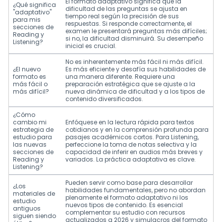
El formato adaptativo significa que la
¿Qué significa
dificultad de las preguntas se ajusta en
"adaptativo"
tiempo real según la precisión de sus
para mis
respuestas. Si responde correctamente, el
secciones de
examen le presentará preguntas más difíciles;
Reading y
si no, la dificultad disminuirá. Su desempeño
Listening?
inicial es crucial.
No es inherentemente más fácil ni más difícil.
¿El nuevo
Es más eficiente y desafía sus habilidades de
formato es
una manera diferente. Requiere una
más fácil o
preparación estratégica que se ajuste a la
más difícil?
nueva dinámica de dificultad y a los tipos de
contenido diversificados.
¿Cómo
cambio mi
Enfóquese en la lectura rápida para textos
estrategia de
cotidianos y en la comprensión profunda para
estudio para
pasajes académicos cortos. Para Listening,
las nuevas
perfeccione la toma de notas selectiva y la
secciones de
capacidad de inferir en audios más breves y
Reading y
variados. La práctica adaptativa es clave.
Listening?
Pueden servir como base para desarrollar
¿Los
habilidades fundamentales, pero no abordan
materiales de
plenamente el formato adaptativo ni los
estudio
nuevos tipos de contenido. Es esencial
antiguos
complementar su estudio con recursos
siguen siendo
actualizados a 2026 y simulacros del formato